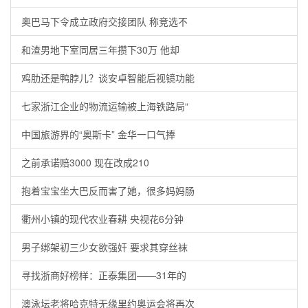
奥巴马下令成立政府交接团队 称竞选不
和渣男地下室同居三年攒下30万 他却
鸡肋还是鸭脖儿？谈安卓智能后视镜功能
七家浙江企业的物流运输被上海铁路局“
中国旅游界的“奥斯卡” 金华一口气捧
之前承诺赔3000 现在改成210
抱着宝宝坐大巴反而害了她，很多妈妈肠
衢州小镇的现代农业春耕 央视花6分钟
男子绑架初三少女欲强奸 要求其穿丝袜
寻找浙商好榜样：正泰集团——31年的
澳泳坛老将哈克特无缘里约奥运会将再次