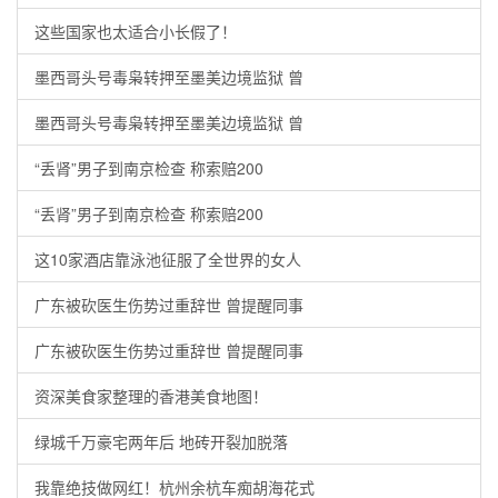
这些国家也太适合小长假了！
墨西哥头号毒枭转押至墨美边境监狱 曾
墨西哥头号毒枭转押至墨美边境监狱 曾
“丢肾”男子到南京检查 称索赔200
“丢肾”男子到南京检查 称索赔200
这10家酒店靠泳池征服了全世界的女人
广东被砍医生伤势过重辞世 曾提醒同事
广东被砍医生伤势过重辞世 曾提醒同事
资深美食家整理的香港美食地图！
绿城千万豪宅两年后 地砖开裂加脱落
我靠绝技做网红！杭州余杭车痴胡海花式