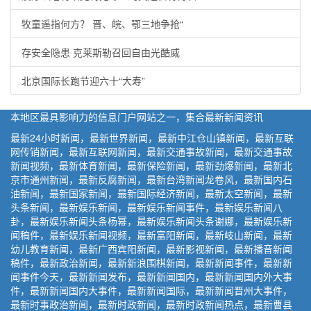
牧童遥指何方？ 晋、皖、鄂三地争抢“
存安全隐患 克莱斯勒召回自由光酷威
北京国际长跑节迎六十“大寿”
本地区最具影响力的信息门户网站之一，集合最新新闻资讯
最新24小时新闻，最新世界新闻，最新中江仓山镇新闻，最新互联
网传销新闻，最新互联网新闻，最新交通事故新闻，最新交通事故
新闻视频，最新体育新闻，最新保险新闻，最新劲爆新闻，最新北
京市通州新闻，最新反腐新闻，最新台湾新闻龙卷风，最新国内石
油新闻，最新国家新闻，最新国际经济新闻，最新太空新闻，最新
头条新闻，最新娱乐新闻，最新娱乐新闻事件，最新娱乐新闻八
卦，最新娱乐新闻头条杨幂，最新娱乐新闻头条谢娜，最新娱乐新
闻稿件，最新娱乐新闻视频，最新富阳新闻，最新岐山新闻，最新
幼儿教育新闻，最新广西宾阳新闻，最新影视新闻，最新播音新闻
稿件，最新政治新闻，最新新浪围棋新闻，最新新闻事件，最新新
闻事件今天，最新新闻发布，最新新闻国内，最新新闻国内外大事
件，最新新闻国内大事件，最新新闻国际，最新新闻晋州大事件，
最新时事政治新闻，最新时政新闻，最新时政新闻热点，最新曹县