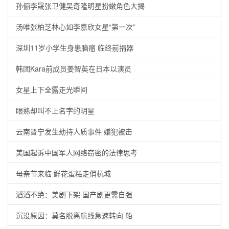
孙俪李晟张卫健吴奇隆明星扮嫩角色大揭
汤唯张柏芝林心如李嘉欣女星“第一次”
深圳11岁小学生身患脑瘤 临终前捐器
韩团Kara前成员姜智英在日本以演员
女星上下全露走光瞬间
眼熟却叫不上名字的明星
云南晋宁发生劫持人质事件 嫌犯被击
美国起诉中国军人网络窃密的法律思考
母亲节来临 鲜花蛋糕走俏杭城
滔滔不绝：美剧下架 国产剧更需自强
沉没原因：莫名脱离航线急速转向 船