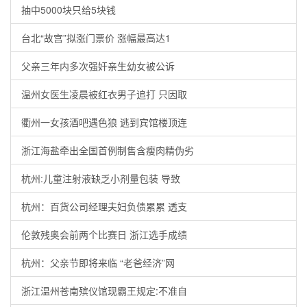
抽中5000块只给5块钱
台北“故宫”拟涨门票价 涨幅最高达1
父亲三年内多次强奸亲生幼女被公诉
温州女医生凌晨被红衣男子追打 只因取
衢州一女孩酒吧遇色狼 逃到宾馆楼顶连
浙江海盐牵出全国首例制售含瘦肉精伪劣
杭州:儿童注射液缺乏小剂量包装 导致
杭州：百货公司经理夫妇负债累累 透支
伦敦残奥会前两个比赛日 浙江选手成绩
杭州：父亲节即将来临 “老爸经济”网
浙江温州苍南殡仪馆现霸王规定:不准自