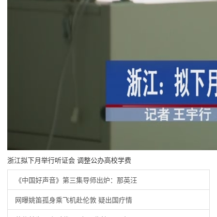
浙江拟下月举行听证会 调整公办高校学费
《中国好声音》第三集导师出炉：那英汪
网曝姚笛孤身乘飞机赴伦敦 疑出国疗情