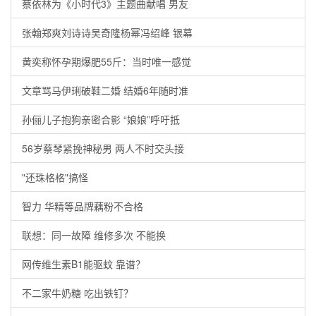
蔡依林为《小时代3》主题曲献唱 男友
张翰郑爽刘诗诗吴奇隆杨幂冯绍峰 银幕
黄奕称怀孕期爆肥55斤：当时唯一感觉
文章骂马伊琍破鞋二婚 结婚6年随时准
孙俪儿子抱狗亲密合影 “娘娘”呼吁抵
56岁蔡琴紧挽神秘男 两人不时交头接
"还珠格格"搞怪
智力 华精等品牌藕粉不合格
联想：同一故障 维修多次 不能换
网传维生素B1能驱蚊 靠谱？
不二家牛奶糖 吃出铁钉？