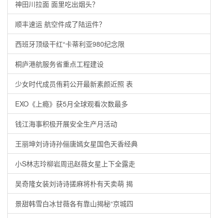
神田川拉面 面里吃出烟头？
顺丰速运 航空件成了陆运件？
西班牙顶级干红“卡蒂利亚980纪念限
桐庐港航服务省重点工程建设
少女时代成员侑莉公开最新素颜近照 表
EXO《上瘾》获5月全球观看次数最多
钱江海事积极开展安全生产月活动
王丽坤刘诗诗孙俪唐嫣女星国色天香经典
小S林志玲柳岩周迅赵薇女星上下全露走
吴奇隆女装刘诗诗搓麻将朴有天卖萌 揭
景甜韩雪白冰甘薇各有靠山揭秘“京城四