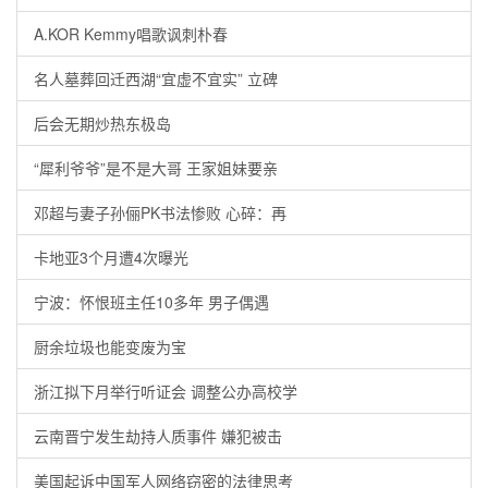
A.KOR Kemmy唱歌讽刺朴春
名人墓葬回迁西湖“宜虚不宜实” 立碑
后会无期炒热东极岛
“犀利爷爷”是不是大哥 王家姐妹要亲
邓超与妻子孙俪PK书法惨败 心碎：再
卡地亚3个月遭4次曝光
宁波：怀恨班主任10多年 男子偶遇
厨余垃圾也能变废为宝
浙江拟下月举行听证会 调整公办高校学
云南晋宁发生劫持人质事件 嫌犯被击
美国起诉中国军人网络窃密的法律思考