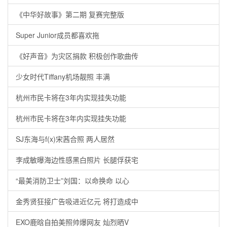
《中华好故事》第二期 复赛完整版
Super Junior成员都喜欢拖
《好声音》为灾区捐款 积极创作歌曲传
少女时代Tiffany机场靓照 丰满
杭州市民卡将在3年内实现挂失功能
杭州市民卡将在3年内实现挂失功能
SJ东海与f(x)宋茜合照 两人居然
李成敏曝海边性感黑白照片 长腿俘获宅
“最美消防卫士”刘国：以命换命 以心
金秀贤狂接广告吸进近亿元 将打造成中
EXO鹿晗自拍美照帅爆网友 灿烈晒V