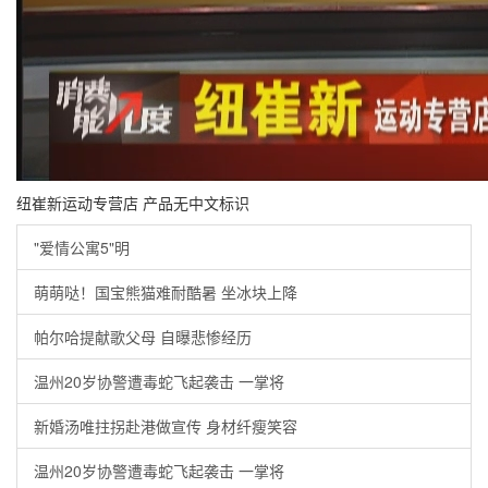
纽崔新运动专营店 产品无中文标识
"爱情公寓5"明
萌萌哒！国宝熊猫难耐酷暑 坐冰块上降
帕尔哈提献歌父母 自曝悲惨经历
温州20岁协警遭毒蛇飞起袭击 一掌将
新婚汤唯拄拐赴港做宣传 身材纤瘦笑容
温州20岁协警遭毒蛇飞起袭击 一掌将