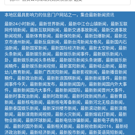
本地区最具影响力的信息门户网站之一，集合最新新闻资讯
最新24小时新闻，最新世界新闻，最新中江仓山镇新闻，最新互联
网传销新闻，最新互联网新闻，最新交通事故新闻，最新交通事故
新闻视频，最新体育新闻，最新保险新闻，最新劲爆新闻，最新北
京市通州新闻，最新反腐新闻，最新台湾新闻龙卷风，最新国内石
油新闻，最新国家新闻，最新国际经济新闻，最新太空新闻，最新
头条新闻，最新娱乐新闻，最新娱乐新闻事件，最新娱乐新闻八
卦，最新娱乐新闻头条杨幂，最新娱乐新闻头条谢娜，最新娱乐新
闻稿件，最新娱乐新闻视频，最新富阳新闻，最新岐山新闻，最新
幼儿教育新闻，最新广西宾阳新闻，最新影视新闻，最新播音新闻
稿件，最新政治新闻，最新新浪围棋新闻，最新新闻事件，最新新
闻事件今天，最新新闻发布，最新新闻国内，最新新闻国内外大事
件，最新新闻国内大事件，最新新闻国际，最新新闻晋州大事件，
最新时事政治新闻，最新时政新闻，最新时政新闻热点，最新曹县
新闻，最新核电新闻，最新核电筹备新闻，最新河北无极县新闻，
最新泰国娱乐新闻，最新深圳楼市新闻，最新滚动新闻，最新滦南
新闻，最新滦南新闻视频，最新火灾新闻，最新熔岩灯新闻，最新
物业新闻，最新环球新闻，最新电信诈骗新闻，最新电子商务新
闻，最新的国外新闻，最新相关新闻，最新税收新闻2016，最新经
济政治新闻，最新经济新闻，最新股市新闻，最新英语简短新闻，