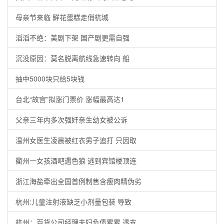
母亲节来临 鲜花蛋糕走俏杭城
滔滔不绝：美剧下架 国产剧更需自强
沉没原因：莫名脱离航线急速转向 船
抽中5000块只给5块钱
台北“故宫”拟涨门票价 涨幅最高达1
父亲三年内多次强奸亲生幼女被公诉
温州女医生凌晨被红衣男子追打 只因取
衢州一女孩酒吧遇色狼 逃到宾馆楼顶连
浙江海盐牵出全国首例制售含瘦肉精伪劣
杭州:儿童注射液缺乏小剂量包装 导致
杭州：百货公司经理夫妇负债累累 透支