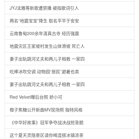
JYJ泫雅等新歌遭禁播 被指歌词引人
两名“地震宝宝”降生 取名平平于安安
云南鲁甸200余年清真古寺 经历强震
地震灾区王家坡村发生山体滑坡 死亡人
妻子出轨跳河丈夫和两儿子相救 一家四
吃棒冰吹空调 动物园“居民”避暑也卖
妻子出轨跳河丈夫和两儿子相救 一家四
Red Velvet曝后台照 娇小可
橙子焦糖公开新曲MV现场照 独特风格
《中华好故事》冠军争夺战决战抢答题
这个夏天灵隐景区请你喝混搭冰镇凉茶