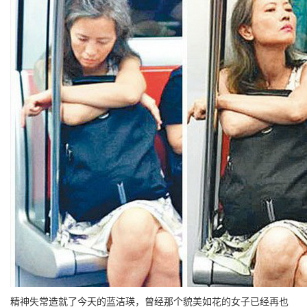
精神失常造就了今天的蓝洁瑛，曾经那个貌美如花的女子已经再也