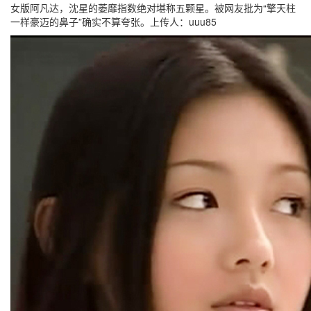
女版阿凡达，沈星的萎靡指数绝对堪称五颗星。被网友批为“擎天柱
一样豪迈的鼻子”确实不算夸张。上传人：uuu85