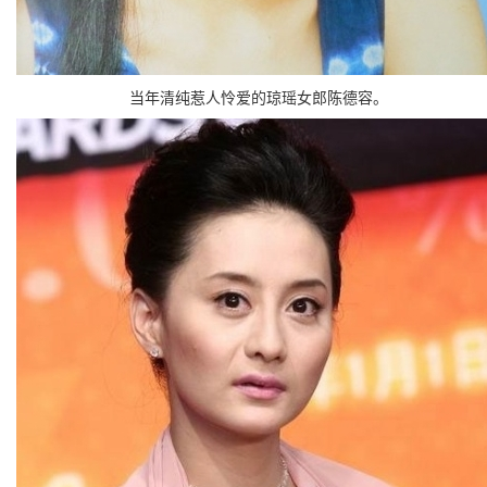
当年清纯惹人怜爱的琼瑶女郎陈德容。