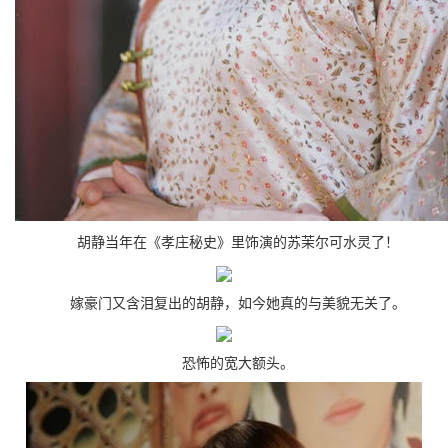
胡静当年在《孝庄秘史》里饰演的苏茉尔可水灵了！
嫁豪门又含泪复出的胡静，如今她真的与美貌无关了。
恐怖的宽大额头。