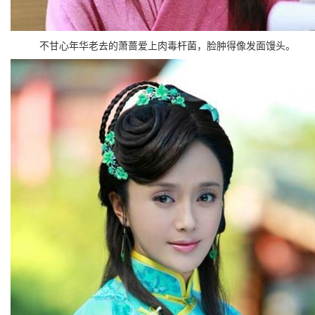
不甘心年华老去的萧蔷爱上肉毒杆菌，脸肿得像发面馒头。