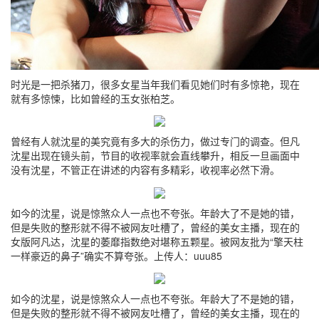
时光是一把杀猪刀，很多女星当年我们看见她们时有多惊艳，现在
就有多惊悚，比如曾经的玉女张柏芝。
曾经有人就沈星的美究竟有多大的杀伤力，做过专门的调查。但凡
沈星出现在镜头前，节目的收视率就会直线攀升，相反一旦画面中
没有沈星，不管正在讲述的内容有多精彩，收视率必然下滑。
如今的沈星，说是惊煞众人一点也不夸张。年龄大了不是她的错，
但是失败的整形就不得不被网友吐槽了，曾经的美女主播，现在的
女版阿凡达，沈星的萎靡指数绝对堪称五颗星。被网友批为“擎天柱
一样豪迈的鼻子”确实不算夸张。上传人：uuu85
如今的沈星，说是惊煞众人一点也不夸张。年龄大了不是她的错，
但是失败的整形就不得不被网友吐槽了，曾经的美女主播，现在的